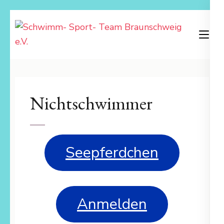
Zum
Inhalt
springen
Schwimm- Sport- Team Braunschweig e.V.
(Enter
drücken)
Nichtschwimmer
Seepferdchen
Anmelden